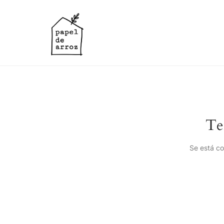
Te
Se está co