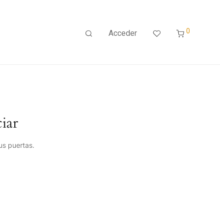
0
Acceder
iar
us puertas.