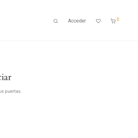
0
Acceder
iar
us puertas.