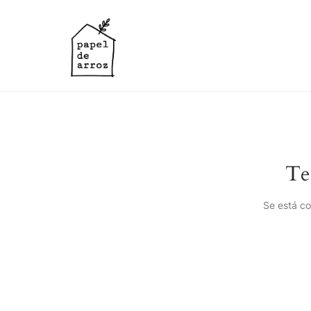
Te
Se está co